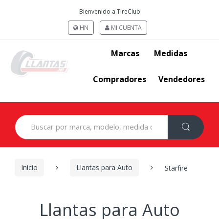
Bienvenido a TireClub
HN
MI CUENTA
Marcas
Medidas
Compradores
Vendedores
Search
for:
Inicio
Llantas para Auto
Starfire
Llantas para Auto