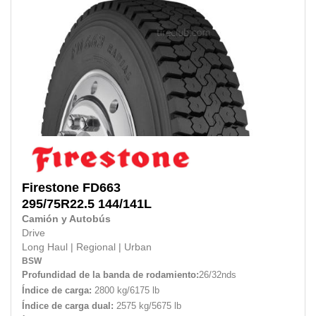
Firestone
FD663
295/75R22.5
144/141L
Camión y Autobús
Drive
Long Haul
|
Regional
|
Urban
BSW
Profundidad de la banda de rodamiento:
26/32nds
Índice de carga:
2800 kg/6175 lb
Índice de carga dual:
2575 kg/5675 lb