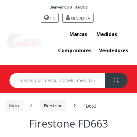
Bienvenido a TireClub
HN
MI CUENTA
Marcas
Medidas
Compradores
Vendedores
Search
for:
Inicio
Firestone
FD663
Firestone FD663