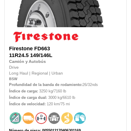
Firestone
FD663
11R24.5
149/146L
Camión y Autobús
Drive
Long Haul
|
Regional
|
Urban
BSW
Profundidad de la banda de rodamiento:
26/32nds
Índice de carga:
3250 kg/7160 lb
Índice de carga dual:
3000 kg/6610 lb
Índice de velocidad:
120 km/75 mi
Número de pieza: 0055012170406301169