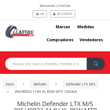
Bienvenido a TireClub
HN
MI CUENTA
Marcas
Medidas
Compradores
Vendedores
Search
for:
Inicio
Michelin
Defender LTX M/S
305/40R22 114H XL BSW MTP 720/A/A
Michelin Defender LTX M/S