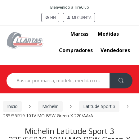
Bienvenido a TireClub
HN
MI CUENTA
Marcas
Medidas
Compradores
Vendedores
Search
for:
Inicio
Michelin
Latitude Sport 3
235/55R19 101V MO BSW Green-X 220/AA/A
Michelin Latitude Sport 3