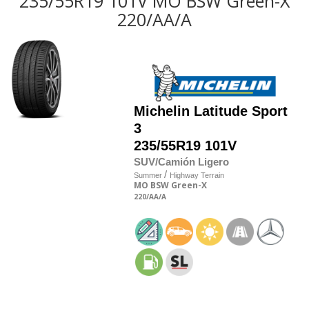
235/55R19 101V MO BSW Green-X
220/AA/A
Michelin
Latitude Sport
3
235/55R19 101V
SUV/Camión Ligero
/
Summer
Highway Terrain
MO
BSW
Green-X
220
/AA
/A