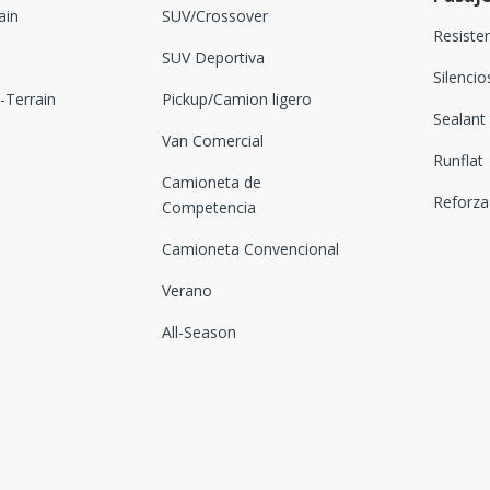
ain
SUV/Crossover
Resiste
SUV Deportiva
Silenci
Terrain
Pickup/Camion ligero
Sealant
Van Comercial
Runflat
Camioneta de
Reforz
Competencia
Camioneta Convencional
Verano
All-Season