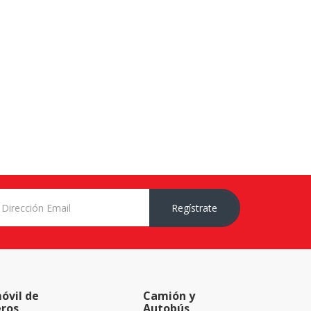
Regístrate
óvil de
Camión y
eros
Autobús