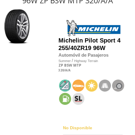
96W ZP BSW MTP 320/A/A
Michelin
Pilot Sport 4
255/40
Z
R19 96W
Automóvil de Pasajeros
/
Summer
Highway Terrain
ZP
BSW
MTP
320
/A
/A
No Disponible