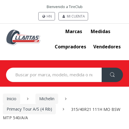
Bienvenido a TireClub
HN
MI CUENTA
Marcas
Medidas
Compradores
Vendedores
Search
for:
Inicio
Michelin
Primacy Tour A/S (4 Rib)
315/40R21 111H MO BSW
MTP 540/A/A