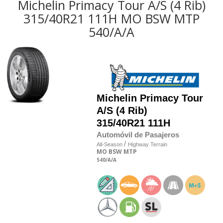
Michelin Primacy Tour A/S (4 Rib)
315/40R21 111H MO BSW MTP
540/A/A
Michelin
Primacy Tour
A/S (4 Rib)
315/40R21 111H
Automóvil de Pasajeros
/
All-Season
Highway Terrain
MO
BSW
MTP
540
/A
/A