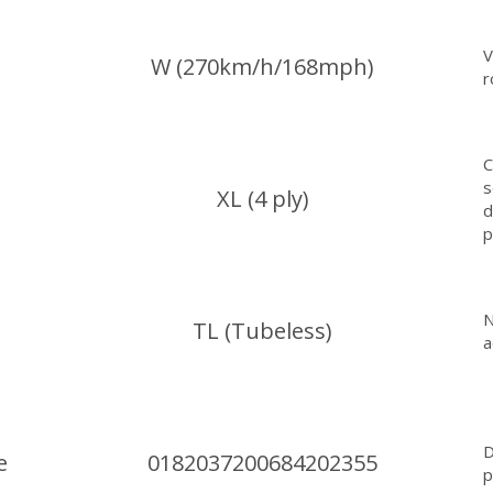
V
W (270km/h/168mph)
r
C
s
XL (4 ply)
d
p
N
TL (Tubeless)
a
D
e
0182037200684202355
p