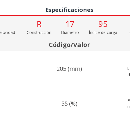
Especificaciones
R
17
95
elocidad
Construcción
Diametro
Índice de carga
Código/Valor
L
205 (mm)
l
d
E
55 (%)
u