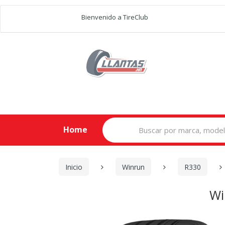
Bienvenido a TireClub
Search
Home
for:
Inicio
Winrun
R330
Wi