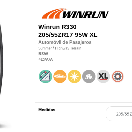
Winrun
R330
205/55
Z
R17 95W XL
Automóvil de Pasajeros
/
Summer
Highway Terrain
BSW
420
/A
/A
Medidas