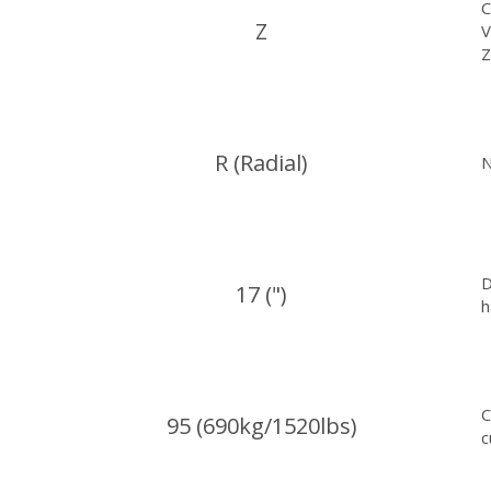
C
Z
V
Z
R (Radial)
N
D
17 (")
h
C
95 (690kg/1520lbs)
c