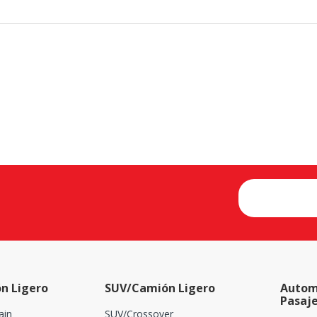
n Ligero
SUV/Camión Ligero
Autom
Pasaj
ain
SUV/Crossover