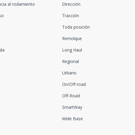
ncia al rodamiento
Dirección
oso
Tracción
Toda posición
Remolque
ada
Long Haul
Regional
Urbano
On/Off-road
Off-Road
SmartWay
Wide Base