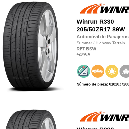
Winrun
R330
205/50ZR17
89W
Automóvil de Pasajeros
Summer
/
Highway Terrain
RFT
BSW
420
/A
/A
Número de pieza: 018203720