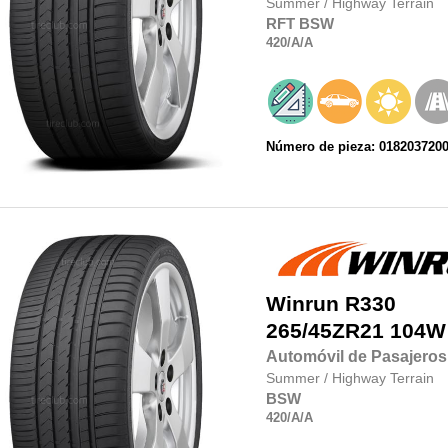
Summer
/
Highway Terrain
RFT
BSW
420
/A
/A
Número de pieza: 018203720
Winrun
R330
265/45ZR21
104W
Automóvil de Pasajeros
Summer
/
Highway Terrain
BSW
420
/A
/A