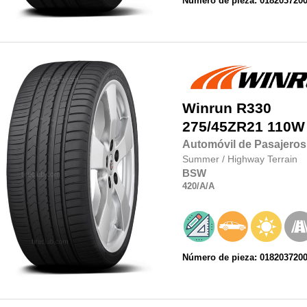
Número de pieza: 018203720
Winrun
R330
275/45ZR21
110W
Automóvil de Pasajeros
Summer
/
Highway Terrain
BSW
420
/A
/A
Número de pieza: 018203720