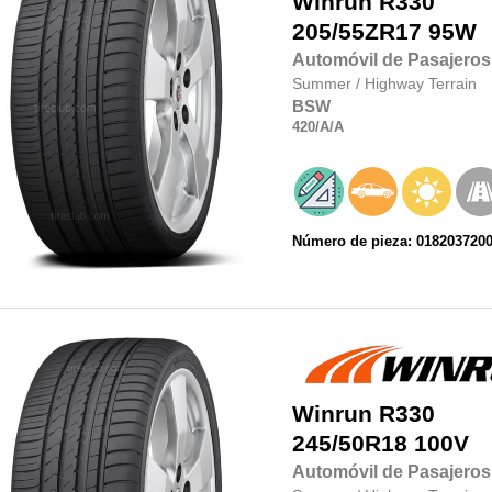
Winrun
R330
205/55ZR17
95W
Automóvil de Pasajeros
Summer
/
Highway Terrain
BSW
420
/A
/A
Número de pieza: 018203720
Winrun
R330
245/50R18
100V
Automóvil de Pasajeros