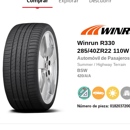
Comprar
Explorar
Descubrir
Winrun
R330
285/40ZR22
110W
Automóvil de Pasajeros
Summer
/
Highway Terrain
BSW
420
/A
/A
Número de pieza: 018203720