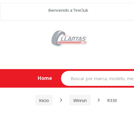
Bienvenido a TireClub
Search
Home
for:
Inicio
Winrun
R330