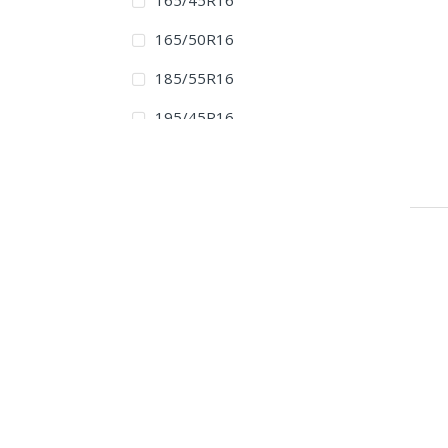
165/45R16
165/50R16
185/55R16
195/45R16
195/50R16
195/55R16
195/65R16
205/45ZR16
205/50ZR16
205/55R16
205/60R16
215/45R16