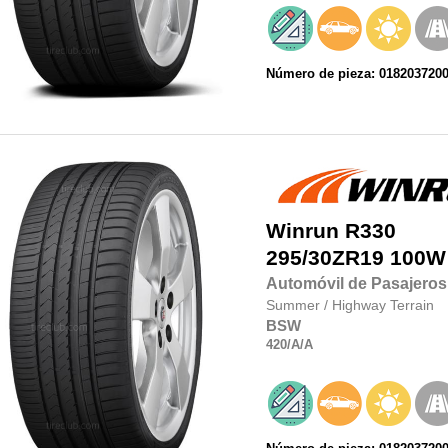
Número de pieza: 018203720
Winrun
R330
295/30ZR19
100W
Automóvil de Pasajeros
Summer
/
Highway Terrain
BSW
420
/A
/A