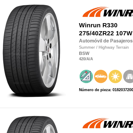
Winrun
R330
275/40ZR22
107W
Automóvil de Pasajeros
Summer
/
Highway Terrain
BSW
420
/A
/A
Número de pieza: 018203720