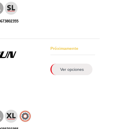
0673802355
Próximamente
Ver opciones