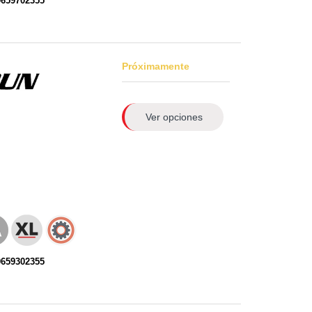
0659702355
Próximamente
Ver opciones
0659302355