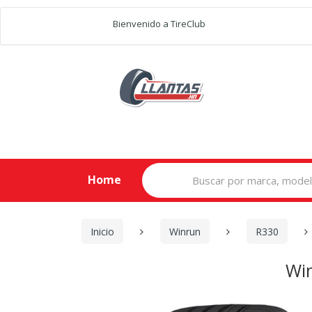
Bienvenido a TireClub
Search
Home
for:
Inicio
Winrun
R330
Wi