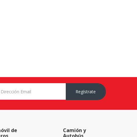
Regístrate
óvil de
Camión y
eros
Autobús