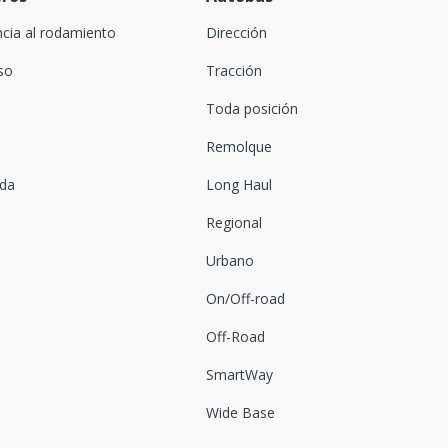
ncia al rodamiento
Dirección
oso
Tracción
Toda posición
Remolque
ada
Long Haul
Regional
Urbano
On/Off-road
Off-Road
SmartWay
Wide Base