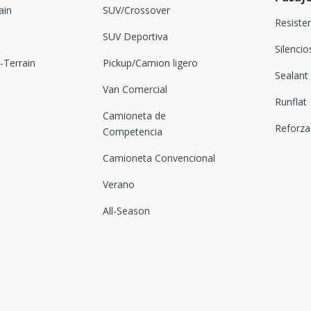
ain
SUV/Crossover
Resiste
SUV Deportiva
Silenci
Terrain
Pickup/Camion ligero
Sealant
Van Comercial
Runflat
Camioneta de
Reforz
Competencia
Camioneta Convencional
Verano
All-Season