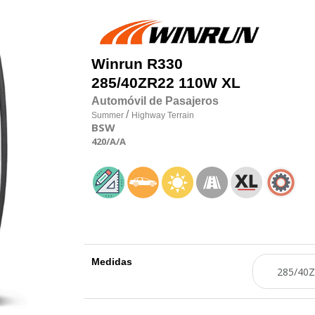
Winrun
R330
285/40
Z
R22 110W XL
Automóvil de Pasajeros
/
Summer
Highway Terrain
BSW
420
/A
/A
Medidas