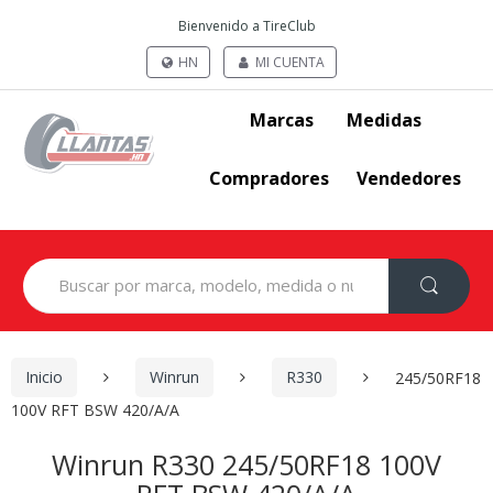
Bienvenido a TireClub
HN
MI CUENTA
Marcas
Medidas
Compradores
Vendedores
Search
for:
Inicio
Winrun
R330
245/50RF18
100V RFT BSW 420/A/A
Winrun R330 245/50RF18 100V