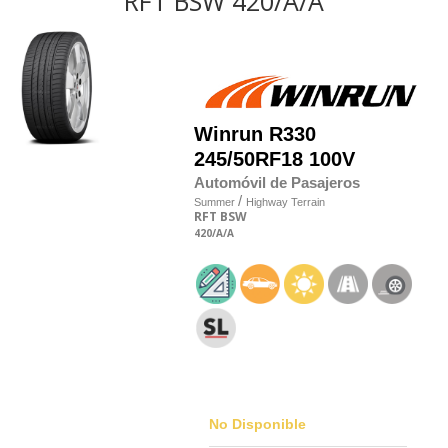
RFT BSW 420/A/A
Winrun
R330
245/50RF18 100V
Automóvil de Pasajeros
/
Summer
Highway Terrain
RFT
BSW
420
/A
/A
No Disponible