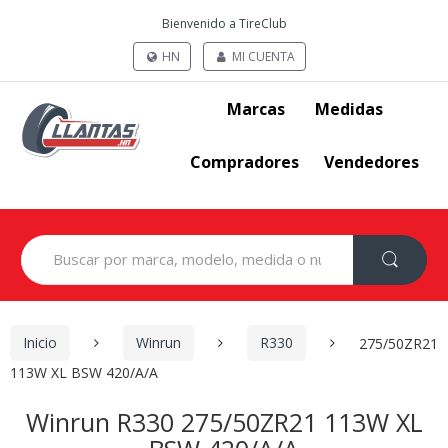
Bienvenido a TireClub
HN
MI CUENTA
Marcas
Medidas
Compradores
Vendedores
Search
for:
Inicio
Winrun
R330
275/50ZR21
113W XL BSW 420/A/A
Winrun R330 275/50ZR21 113W XL