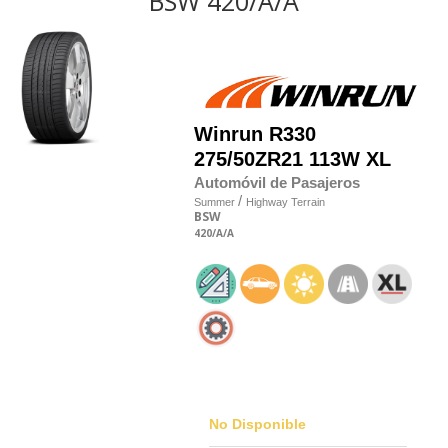
BSW 420/A/A
Winrun
R330
275/50
Z
R21 113W XL
Automóvil de Pasajeros
/
Summer
Highway Terrain
BSW
420
/A
/A
No Disponible