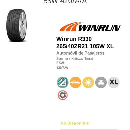
BSW 420/A/A
Winrun
R330
265/40
Z
R21 105W XL
Automóvil de Pasajeros
/
Summer
Highway Terrain
BSW
420
/A
/A
No Disponible