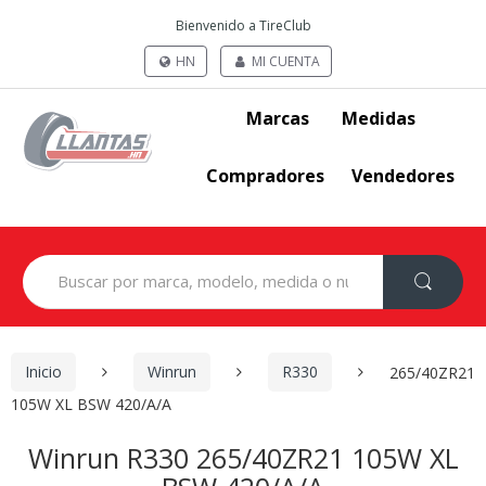
Bienvenido a TireClub
HN
MI CUENTA
Marcas
Medidas
Compradores
Vendedores
Search
for:
Inicio
Winrun
R330
265/40ZR21
105W XL BSW 420/A/A
Winrun R330 265/40ZR21 105W XL