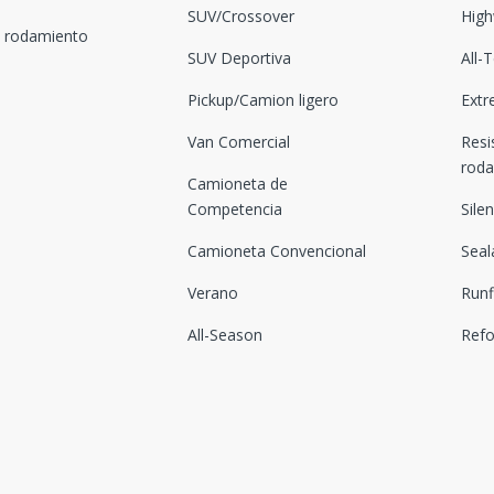
SUV/Crossover
High
l rodamiento
SUV Deportiva
All-
Pickup/Camion ligero
Extr
Van Comercial
Resi
rod
Camioneta de
Competencia
Sile
Camioneta Convencional
Seal
Verano
Runf
All-Season
Ref