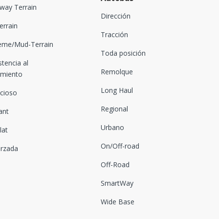
way Terrain
Dirección
Terrain
Tracción
eme/Mud-Terrain
Toda posición
stencia al
Remolque
amiento
Long Haul
ncioso
Regional
ant
Urbano
lat
On/Off-road
orzada
Off-Road
SmartWay
Wide Base