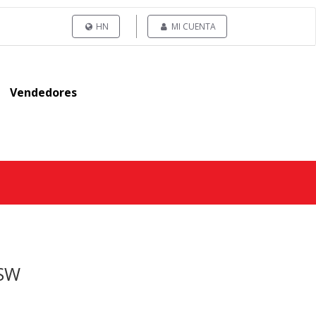
HN
MI CUENTA
Vendedores
BSW