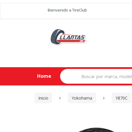
Bienvenido a TireClub
Search
Home
for:
Inicio
Yokohama
Y870C