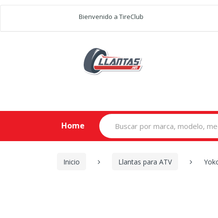
Bienvenido a TireClub
Search
Home
for:
Inicio
Llantas para ATV
Yok