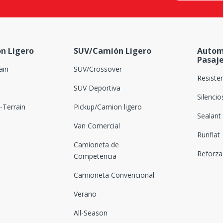
n Ligero
SUV/Camión Ligero
Autom
Pasaj
ain
SUV/Crossover
Resiste
SUV Deportiva
Silenci
Terrain
Pickup/Camion ligero
Sealant
Van Comercial
Runflat
Camioneta de
Reforz
Competencia
Camioneta Convencional
Verano
All-Season