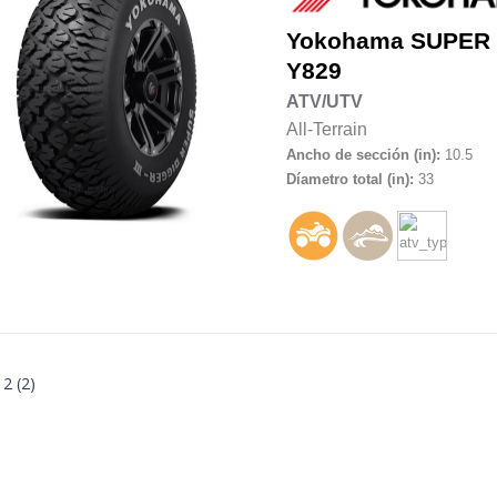
Yokohama
SUPER 
Y829
ATV/UTV
All-Terrain
Ancho de sección (in):
10.5
Díametro total (in):
33
 2 (2)