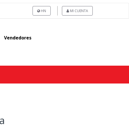
HN
MI CUENTA
Vendedores
a