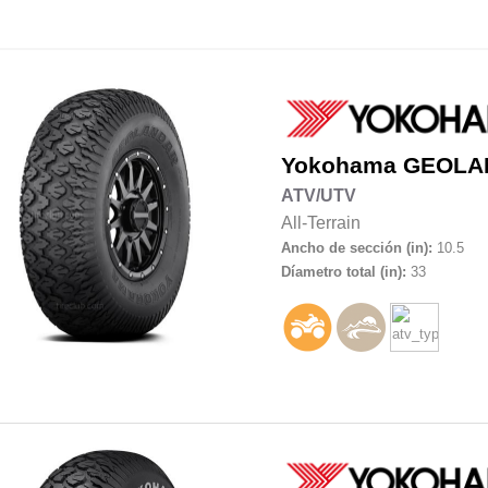
Yokohama
GEOLA
ATV/UTV
All-Terrain
Ancho de sección (in):
10.5
Díametro total (in):
33