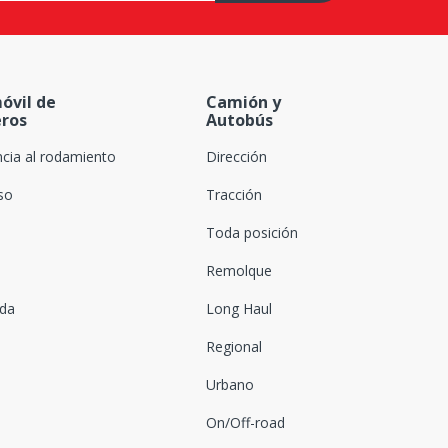
óvil de
Camión y
eros
Autobús
ncia al rodamiento
Dirección
oso
Tracción
Toda posición
Remolque
ada
Long Haul
Regional
Urbano
On/Off-road