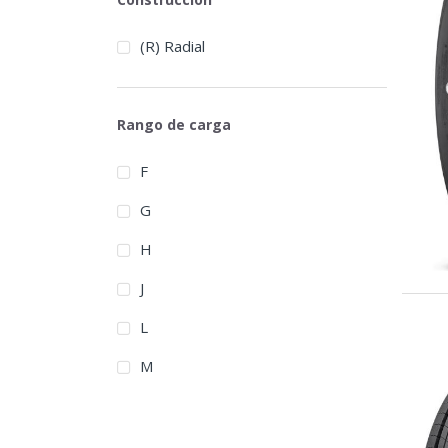
Frideric
(R) Radial
Gasvido
General
Rango de carga
GFT Raider
F
Giti
G
Gladiator
H
Golden Crown
J
Goldpartner
L
Goodride
M
Goodyear
Grandstone