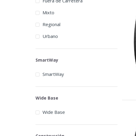
Fuera de Carretera
Double Coin
Mixto
Doublestar
Regional
Dovroad
Urbano
Durun
Ecosaver
SmartWay
El Dorado
Empire
SmartWay
Eudemon
Euzkadi
Wide Base
Fesite
Wide Base
Firestone
Fortune
Construcción