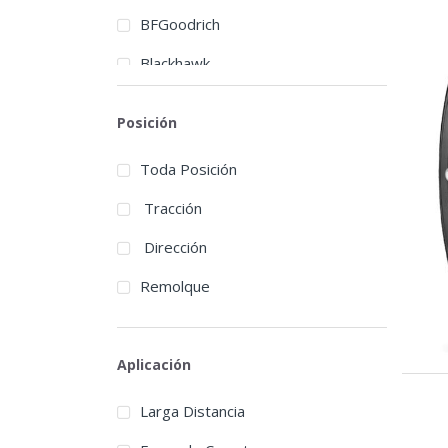
BFGoodrich
Blackhawk
Blacklion
Posición
Bossway
Toda Posición
Bridgestone
Tracción
Cachland
Dirección
Chengshan
Remolque
Continental
Cooper
Aplicación
Dayton
Larga Distancia
Deruibo