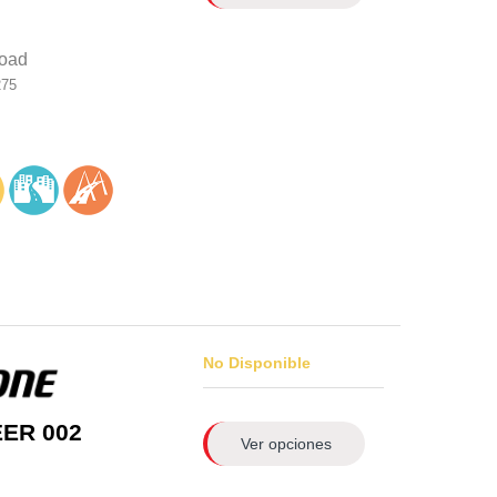
road
275
No Disponible
EER 002
Ver opciones