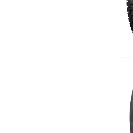
Kelly
Kumho
Kunyuan
Landscape
Landy
Laufenn
Leao
Linglong
Longtrack
Maxxis
Maxzez