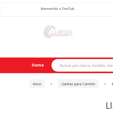
Bienvenido a TireClub
Search
Home
for:
Inicio
Llantas para Camión
L