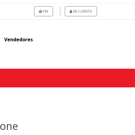
HN
MI CUENTA
Vendedores
tone