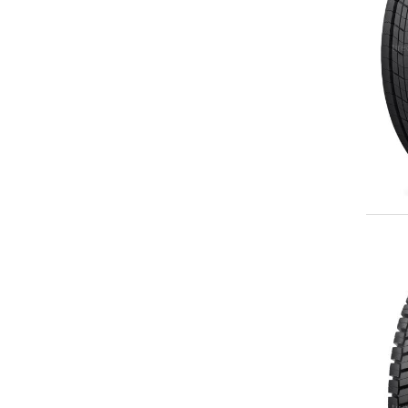
Greatway
Greendragon
GT Radial
Gute Road
Hankook
HappyRoad
Helloway
Hifly
Ilink
Inning
JK Tyre
Kapsen