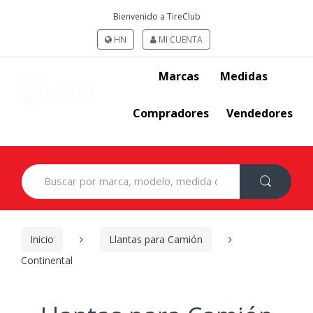
Bienvenido a TireClub
HN
MI CUENTA
Marcas
Medidas
Compradores
Vendedores
Search
for:
Inicio
Llantas para Camión
Continental