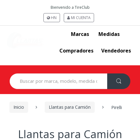
Bienvenido a TireClub
HN
MI CUENTA
Marcas
Medidas
Compradores
Vendedores
Search
for:
Inicio
Llantas para Camión
Pirelli
Llantas para Camión