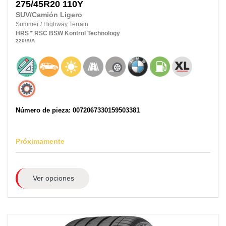
275/45R20 110Y
SUV/Camión Ligero
Summer
/
Highway Terrain
HRS
* RSC
BSW
Kontrol Technology
220
/A
/A
Número de pieza: 0072067330159503381
Próximamente
Ver opciones