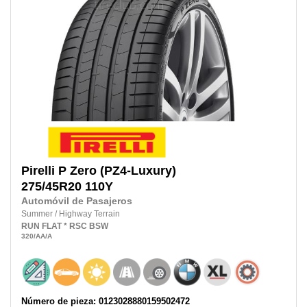
Pirelli
P Zero (PZ4-Luxury)
275/45R20 110Y
Automóvil de Pasajeros
Summer
/
Highway Terrain
RUN FLAT
* RSC
BSW
320
/AA
/A
Número de pieza: 0123028880159502472