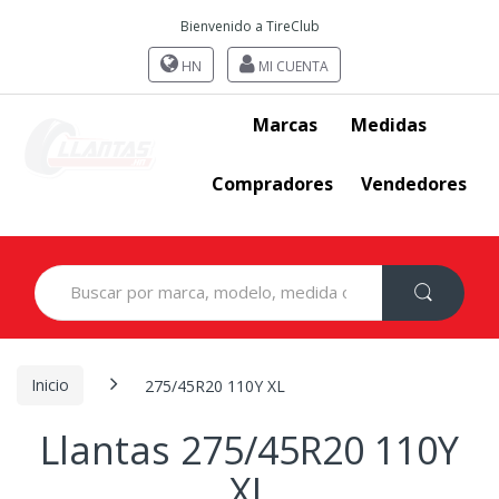
Bienvenido a TireClub
HN
MI CUENTA
Marcas
Medidas
Compradores
Vendedores
Search
for:
Inicio
275/45R20 110Y XL
Llantas 275/45R20 110Y
XL