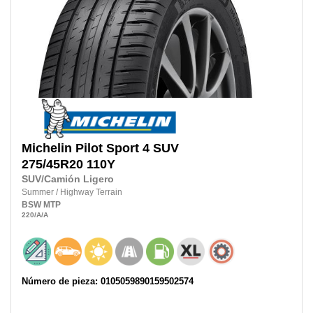
Michelin
Pilot Sport 4 SUV
275/45R20 110Y
SUV/Camión Ligero
Summer
/
Highway Terrain
BSW
MTP
220
/A
/A
Número de pieza: 0105059890159502574