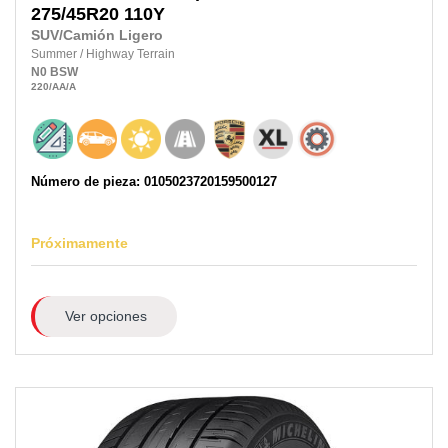
275/45R20 110Y
SUV/Camión Ligero
Summer
/
Highway Terrain
N0
BSW
220
/AA
/A
Número de pieza: 0105023720159500127
Próximamente
Ver opciones