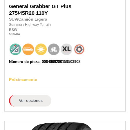
General
Grabber GT Plus
275/45R20 110Y
SUV/Camión Ligero
Summer
/
Highway Terrain
BSW
500
/A
/A
Número de pieza: 0064069280159503908
Próximamente
Ver opciones