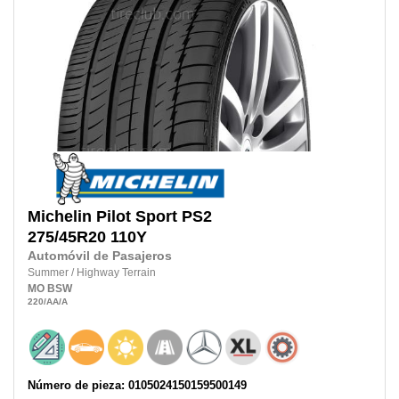
Michelin
Pilot Sport PS2
275/45R20 110Y
Automóvil de Pasajeros
Summer
/
Highway Terrain
MO
BSW
220
/AA
/A
Número de pieza: 0105024150159500149