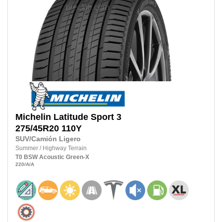
Michelin
Latitude Sport 3
275/45R20 110Y
SUV/Camión Ligero
Summer
/
Highway Terrain
T0
BSW
Acoustic
Green-X
220
/A
/A