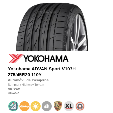
Yokohama
ADVAN Sport V103H
275/45R20 110Y
Automóvil de Pasajeros
Summer
/
Highway Terrain
N0
BSW
280
/AA
/A