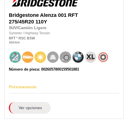
Bridgestone
Alenza 001 RFT
275/45R20 110Y
SUV/Camión Ligero
Summer
/
Highway Terrain
RFT
* RSC
BSW
300
/A
/A
Número de pieza: 0026057800159501881
Próximamente
Ver opciones