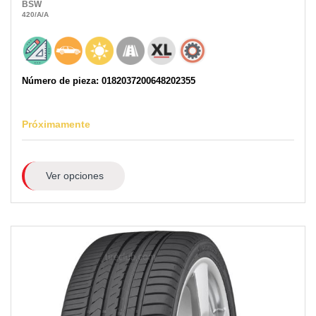
BSW
420
/A
/A
Número de pieza: 0182037200648202355
Próximamente
Ver opciones