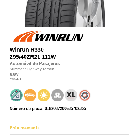
Winrun
R330
295/40ZR21
111W
Automóvil de Pasajeros
Summer
/
Highway Terrain
BSW
420
/A
/A
Número de pieza: 0182037200635702355
Próximamente