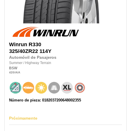
Winrun
R330
325/40ZR22
114Y
Automóvil de Pasajeros
Summer
/
Highway Terrain
BSW
420
/A
/A
Número de pieza: 0182037200648002355
Próximamente