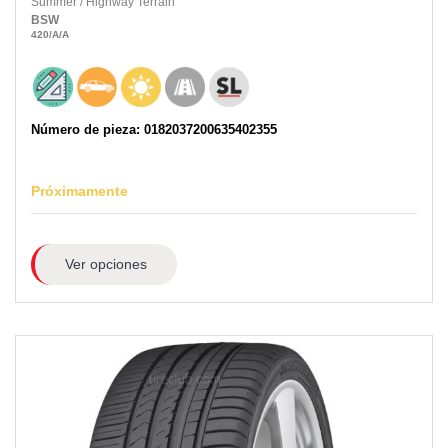
Summer
/
Highway Terrain
BSW
420
/A
/A
Número de pieza: 0182037200635402355
Próximamente
Ver opciones