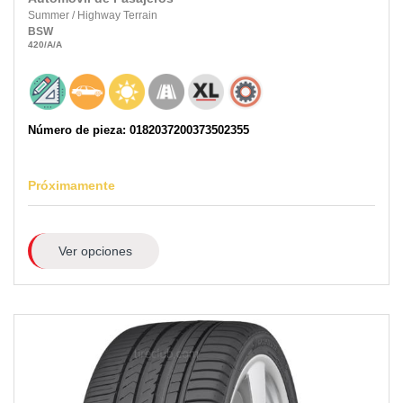
Summer
/
Highway Terrain
BSW
420
/A
/A
Número de pieza: 0182037200373502355
Próximamente
Ver opciones