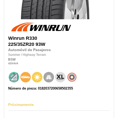
Winrun
R330
225/35ZR20
93W
Automóvil de Pasajeros
Summer
/
Highway Terrain
BSW
420
/A
/A
Número de pieza: 0182037200658502355
Próximamente