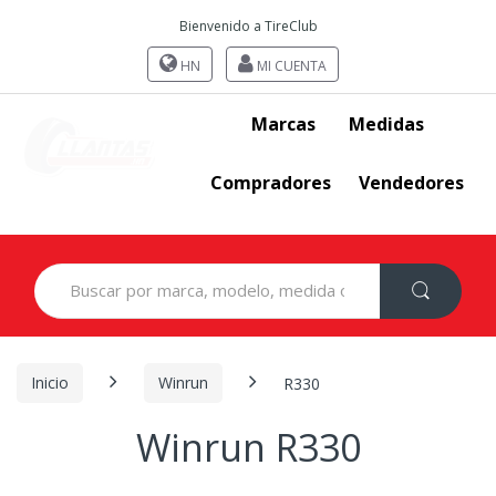
Bienvenido a TireClub
HN
MI CUENTA
Marcas
Medidas
Compradores
Vendedores
Search
for:
Inicio
Winrun
R330
Winrun R330