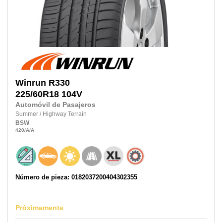
Winrun
R330
225/60R18
104V
Automóvil de Pasajeros
Summer
/
Highway Terrain
BSW
420
/A
/A
Número de pieza: 0182037200404302355
Próximamente