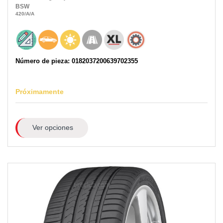
BSW
420
/A
/A
Número de pieza: 0182037200639702355
Próximamente
Ver opciones