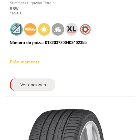
Summer
/
Highway Terrain
BSW
420
/A
/A
Número de pieza: 0182037200403402355
Próximamente
Ver opciones