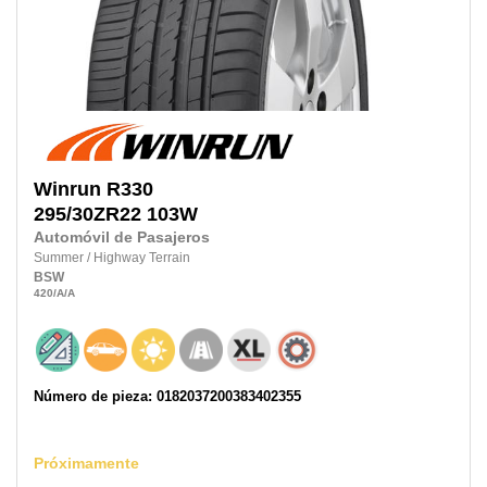
Winrun
R330
295/30ZR22
103W
Automóvil de Pasajeros
Summer
/
Highway Terrain
BSW
420
/A
/A
Número de pieza: 0182037200383402355
Próximamente